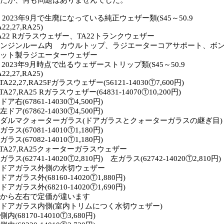
たが、何も問題はありませんでした。
2023年9月で生廃になっている純正ウェザー類(S45～50.9
A22,27,RA25)
A22 Rガラスウェザー、TA22トランクウェザー
ンジンルーム内 カウルトップ、ラジエーターコアサポート、ボ
ット製ラジエーターウェザー
2023年9月時点で出るウェザーストリップ類(S45～50.9
A22,27,RA25)
TA22,27,RA25Fガラスウェザー(56121-14030Ⓣ7,600円)
TA27,RA25 Rガラスウェザー(64831-14070Ⓣ10,200円)
ドア右(67861-14030Ⓣ4,500円)
ドア(67862-14030Ⓣ4,500円)
ダルマクォーターガラス(ドアガラスとクォーターガラスの継ぎ目)
ガラス(67081-14010Ⓣ1,180円)
ガラス(67082-14010Ⓣ1,180円)
TA27,RA25クォーターガラスウェザー
ガラス(62741-14020Ⓣ2,810円) 左ガラス(62742-14020Ⓣ2,810円)
ドアガラス外側の水切ウェザー
ドアガラス外(68160-14020Ⓣ1,880円)
ドアガラス外(68210-14020Ⓣ1,690円)
から左右で定価が違います
ドアガラス内側(室内トリムにつく水切ウェザー)
側内(68170-14010Ⓣ3,680円)