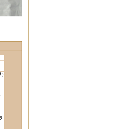
)
対
し
ラ
ま