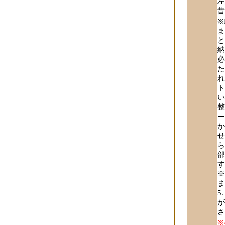
左
昔
※
ま
と
納
必
た
れ
ト
い
整
ー
か
せ
ら
部
す
※
ま
が
さ
※