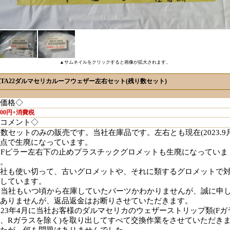
▲サムネイルをクリックすると画像が拡大されます。
9純正TA22ダルマセリカルーフウェザー左右セット(残り数セット)
価格◇
,500円+消費税
コメント◇
数セットのみの販売です。当社在庫品です。左右とも現在(2023.9月
点で生廃になっています。
Fピラー左右下の止めプラスチックグロメットも生廃になっていま
。
社も使い切って、古いグロメットや、それに類するグロメットで
しています。
当社もいつ頃から在庫していたパーツかわかりませんが、誠に申
ありませんが、返品返金はお断りさせていただきます。
023年4月に当社お客様のダルマセリカのウェザーストリップ類(Fガ
、Rガラスを除く)を取り出してすべて交換作業をさせていただき