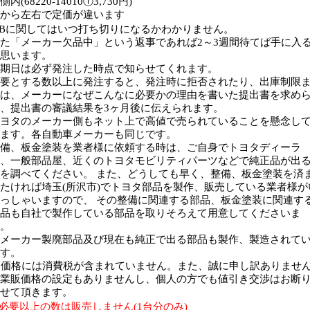
側内(68220-14010Ⓣ3,730円)
から左右で定価が違います
Bに関してはいつ打ち切りになるかわかりません。
た「メーカー欠品中」という返事であれば2～3週間待てば手に入
思います。
期日は必ず発注した時点で知らせてくれます。
要とする数以上に発注すると、発注時に拒否されたり、出庫制限
は、メーカーになぜこんなに必要かの理由を書いた提出書を求め
、提出書の審議結果を3ヶ月後に伝えられます。
ヨタのメーカー側もネット上で高値で売られていることを懸念し
ます。各自動車メーカーも同じです。
備、板金塗装を業者様に依頼する時は、ご自身でトヨタディーラ
、一般部品屋、近くのトヨタモビリティパーツなどで純正品が出
を調べてください。 また、どうしても早く、整備、板金塗装を済
たければ埼玉(所沢市)でトヨタ部品を製作、販売している業者様が
っしゃいますので、 その整備に関連する部品、板金塗装に関連す
品も自社で製作している部品を取りそろえて用意してくださいま
。
メーカー製廃部品及び現在も純正で出る部品も製作、製造されて
す。
価格には消費税が含まれていません。また、誠に申し訳ありませ
業販価格の設定もありませんし、個人の方でも値引き交渉はお断
せて頂きます。
必要以上の数は販売しません(1台分のみ)