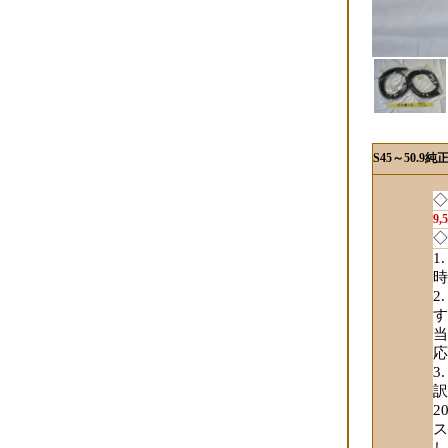
S45～50.
◇
9
◇
時
す
当
応
訳
2
ス