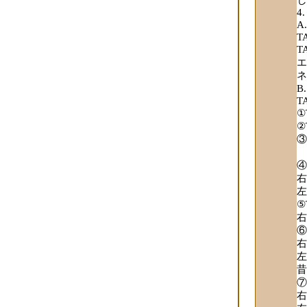
し
T
T
エ
ネ
T
①
②
③
左
④
右
左
⑤
右
⑥
右
左
昔
⑦
右