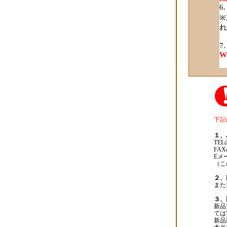
※
れ
We