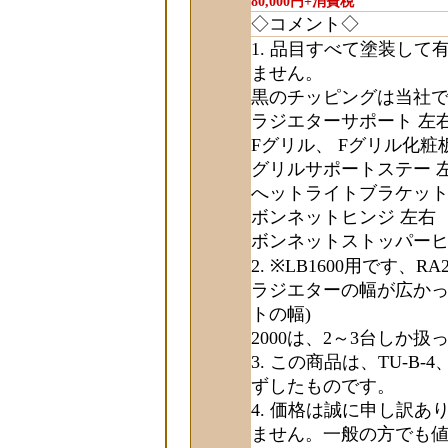
80,000円+消費税
◇コメント◇
品目すべて塗装して
ません。
黒のチッピングは当社
ラジエターサポート 左
Fグリル、 Fグリル化粧
グリルサポートステー 左
へットライトブラケット
ボンネットヒンジ 左右
ボンネットストッパー
※LB1600用です、
ラジエターの幅が広かっ
トの幅)
2000は、2～3台しか
この商品は、TU-B-4、
ずしたものです。
価格は誠に申し訳あ
ません。一般の方でも