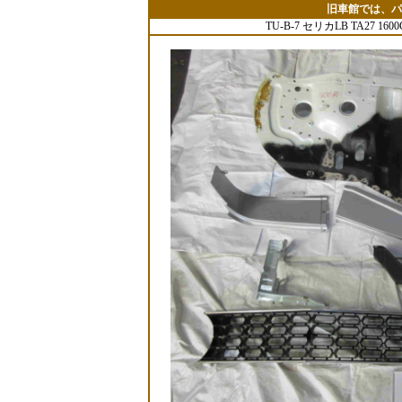
旧車館では、パ
TU-B-7 セリカLB TA27 