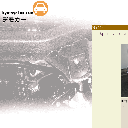
No.004
← 前
1
2
3
4
■
ト