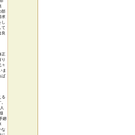
部
無
の部
請求
をし
して
は良
修正
有り
元々
いま
れば
える
す。
る人
様
手廻
車
かな
況に