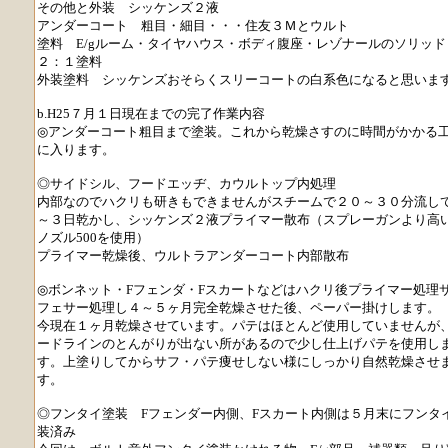
その他と外装 シッケンズ２液
アンダーコート 粗目・細目・・・住友３Ｍとウルト
塗料 E/gルーム・タイヤハウス・ボディ腹座・レゾナールのソリッ
２：１塗料
外装塗料 シッケンズおそらくスリーコートの白系色になると思いま
b.H25７月１日現在までの完了作業内容
◎アンダーコート粗目まで塗装。これから乾燥さすのに時間がかかる
に入ります。
◎サイドシル、フードエッヂ、カウルトップ内処理
内部なのでハクリも研きもできませんがスチームで２０～３０分流し
～３日乾かし、シッケンズ２液プライマー散布（スプレーガンより高い
ノズル500を使用）
プライマー乾燥後、ウルトラアンダーコート内部散布
◎ボンネット・Fフェンダ・Fスカートなどはハクリ後プライマー処理
フェサー処理し４～５ヶ月完全乾燥させた後、ペーパー掛けします。
今現在１ヶ月乾燥させています。パテはほとんど使用していませんが
ードラインのとんがりが出ない所があるので少し仕上げパテを使用し
す。上塗りしてからサフ・パテ痩せしない様にしっかり自然乾燥させ
す。
◎フンタイ塗装 Fフェンダー内側、Fスカート内側は５月末にフンタ
装済み