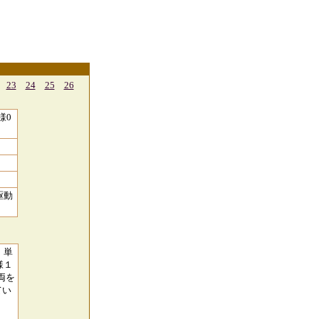
23
24
25
26
様0
駆動
、単
様１
両を
てい