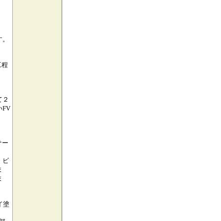
ド
す。
工程
て２
FV
サー
、ビ
ま
ま
イ塗