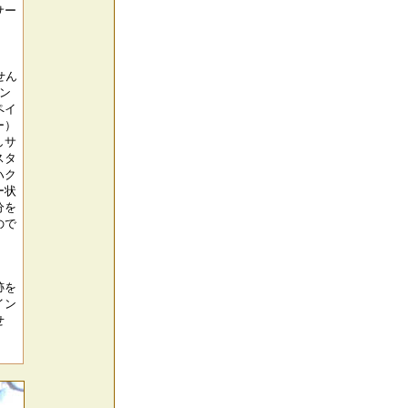
サー
せん
ン
ペイ
ー）
しサ
スタ
ハク
ー状
分を
ので
跡を
イン
せ