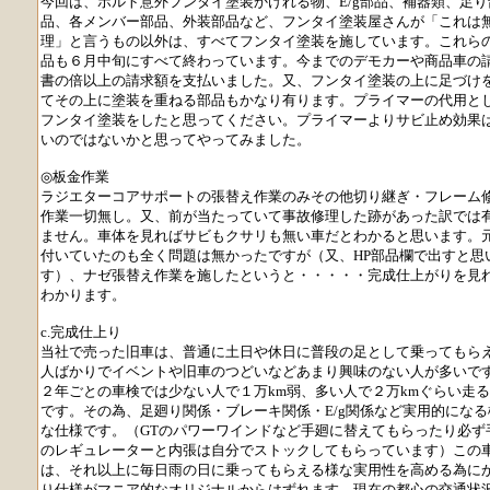
今回は、ボルト意外フンタイ塗装かけれる物、E/g部品、補器類、足り
品、各メンバー部品、外装部品など、フンタイ塗装屋さんが「これは
理」と言うもの以外は、すべてフンタイ塗装を施しています。これら
品も６月中旬にすべて終わっています。今までのデモカーや商品車の
書の倍以上の請求額を支払いました。又、フンタイ塗装の上に足づけ
てその上に塗装を重ねる部品もかなり有ります。プライマーの代用と
フンタイ塗装をしたと思ってください。プライマーよりサビ止め効果
いのではないかと思ってやってみました。
◎板金作業
ラジエターコアサポートの張替え作業のみその他切り継ぎ・フレーム
作業一切無し。又、前が当たっていて事故修理した跡があった訳では
ません。車体を見ればサビもクサリも無い車だとわかると思います。
付いていたのも全く問題は無かったですが（又、HP部品欄で出すと思
す）、ナゼ張替え作業を施したというと・・・・・完成仕上がりを見
わかります。
c.完成仕上り
当社で売った旧車は、普通に土日や休日に普段の足として乗ってもら
人ばかりでイベントや旧車のつどいなどあまり興味のない人が多いで
２年ごとの車検では少ない人で１万km弱、多い人で２万kmぐらい走
です。その為、足廻り関係・ブレーキ関係・E/g関係など実用的になる
な仕様です。（GTのパワーワインドなど手廻に替えてもらったり必ず
のレギュレーターと内張は自分でストックしてもらっています）この
は、それ以上に毎日雨の日に乗ってもらえる様な実用性を高める為に
り仕様がマニア的なオリジナルからはずれます。現在の都心の交通状