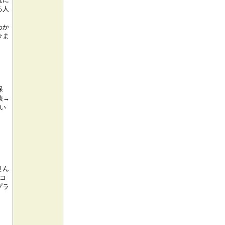
る人
わか
今ま
保
装→
い
せん
コ
プラ