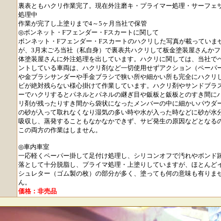
裏表ともハクリ作業完了。現在外注磨キ・プライマー処理・サーフェ
処理中
作業が完了し上塗りまで4～5ヶ月当社で保管
◎ボンネット・Fフェンダー・Fスカートに関して
ボンネット・Fフェンダー・Fスカートのハクリした写真が載っていま
が、3月末ごろ当社（私自身）で裏表共ハクリして板金塗装屋さんかフ
体塗装屋さんに外注処理を出しています。ハクリに関しては、当社で
ントしている車両は、ハクリ剤など一切使用せずアクション（ペーパ
や金ブラシサンダーや手金ブラシで狭い所や細かい所も完全にハクリ
ビが絶対残らない様心掛けて作業しています。ハクリ剤やサンドブラ
ーでハクリするとパネルとパネルの継ぎ目や鈑板と鈑板とのすき間に
リ剤が残ったりすき間から袋状になったメンバーの中に細かいパウダ
の砂が入って取れなくなり湿気の多い時や水が入った時などに砂が水
吸収し、蒸発することもなかなかできず、サビ発生の原因などとなる
この両方の作業はしません。
◎車内車室
一応軽くペーパー掛して足付け処理し、シリコンオフで汚れやボンド
落として十分脱脂し、プライマ処理・上塗りしていますが、ほとんど
シュレター（ゴム製の枚）の部分が多く、塗っても何の意味も有りま
ん。
価格：非売品