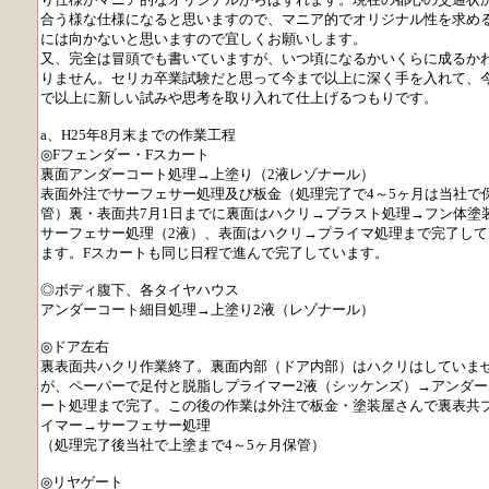
合う様な仕様になると思いますので、マニア的でオリジナル性を求め
には向かないと思いますので宜しくお願いします。
又、完全は冒頭でも書いていますが、いつ頃になるかいくらに成るか
りません。セリカ卒業試験だと思って今まで以上に深く手を入れて、
で以上に新しい試みや思考を取り入れて仕上げるつもりです。
a、H25年8月末までの作業工程
◎Fフェンダー・Fスカート
裏面アンダーコート処理→上塗り（2液レゾナール）
表面外注でサーフェサー処理及び板金（処理完了で4～5ヶ月は当社で
管）裏・表面共7月1日までに裏面はハクリ→ブラスト処理→フン体塗
サーフェサー処理（2液）、表面はハクリ→プライマ処理まで完了して
ます。Fスカートも同じ日程で進んで完了しています。
◎ボディ腹下、各タイヤハウス
アンダーコート細目処理→上塗り2液（レゾナール）
◎ドア左右
裏表面共ハクリ作業終了。裏面内部（ドア内部）はハクリはしていま
が、ペーパーで足付と脱脂しプライマー2液（シッケンズ）→アンダー
ート処理まで完了。この後の作業は外注で板金・塗装屋さんで裏表共
イマー→サーフェサー処理
（処理完了後当社で上塗まで4～5ヶ月保管）
◎リヤゲート