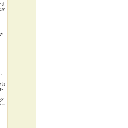
いま
わか
き
・
内部
外
ダ
サー