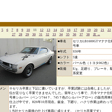
5
6
7
8
9
10
11
12
13
14
15
16
17
18
19
20
21
22
27
28
29
30
31
32
33
34
35
36
37
38
次 →
■車名
セリカLB1600GTマナナ仕
号車
■年式
S50年
■シフト
5速
■カラー
パール色（トヨタ062色）
■装備
E/g、足廻り、ブレーキ、
系変更
コメン
※セリカ卒業と下記に書いていますが、卒業試験には合格しましたが
位が足りなく卒業できませんでした。留年という車で、只今マナナ仕
号車シルバー（ベンツ744？、745？色のシルバーアロー）の販売用車
仕上げ中です。H26年10月現在。鈑金、下廻り、ハクリ作業は終わっ
ます。
1.当社セリカ最後の仕上げ車両に成ります。（セリカ卒業です）