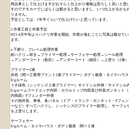
商品車として仕上げますがおそらく仕上がり価格は恐ろしく高いと思
すのでデモカーでしばらくは載せると思いますし、いつ仕上がるかも
りません。
予定としては、1年半ぐらいで仕上げたいと思っています。
2.作業工程と作業予定
H25.4月中旬よりハクリ作業を開始。作業が進むごとに写真は載せてい
ます。
a.下廻り、フレーム処理作業
総ハクリ→研き→プライマー処理→サーフェサー処理→シール処理
→アンダーコート（粗目）→アンダーコート（細目）→上塗り（2液）
プライマー2液
赤色（関ペ工業用プラント2液プライマー）ボディ腹座・タイヤハウス
E/gルーム
うす緑色（シッケンズ２液プライマー）サイドシル外側・サイドシル
E/gルームフードエッヂ内部・カウルトップ内部及び外装ボンネット（
内両面）Fフェンダー外側
その他外装、車体、各パネル（ドア・トランク・ボンネット・Fフェン
ーなど）すべてハクリし、シッケンズのプライマー処理し、サーフェ
を上塗りします。
サーフェサー
E/gルーム・タイヤハウス・ボディ腹座 関ペ２液